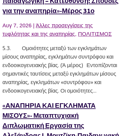
παιδαγωγική – Κατεύθυνση: Σπουδές
για την αναπηρία»-Μέρος 31ο
Αυγ 7, 2026
|
Άλλες προσεγγίσεις της
τυφλότητας και της αναπηρίας
,
ΠΟΛΙΤΙΣΜΟΣ
5.3. Ομοιότητες μεταξύ των εγκλημάτων
μίσους αναπηρίας, εγκλημάτων συντρόφου και
ενδοοικογενειακής βίας. (Ά μέρος) Εντοπίζονται
σημαντικές ταυτίσεις μεταξύ εγκλημάτων μίσους
αναπηρίας, εγκλημάτων «συντρόφου» και
ενδοοικογενειακής βίας. Οι ομοιότητες...
«ΑΝΑΠΗΡΙΑ ΚΑΙ ΕΓΚΛΗΜΑΤΑ
ΜΙΣΟΥΣ»- Μεταπτυχιακή
Διπλωματική Εργασία της
Αλεξάνδρας Ι. Μουτζίκη-Παιδαγωγική