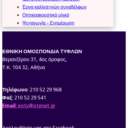
Έργα καλλιτεχνών συναδέλφων
Οπτικοακουστικό υλικό
Ψυχαγωγία – Ενημέρωση
ΕΘΝΙΚΗ ΟΜΟΣΠΟΝΔΙΑ ΤΥΦΛΩΝ
Βερανζέρου 31, 4ος όροφος,
Τ.Κ. 104 32, Αθήνα
Τηλέφωνο
: 210 52 29 968
Φαξ
: 210 52 29 541
Email
: eoty@otenet.gr
Ακολουθήστε μας στο Facebook