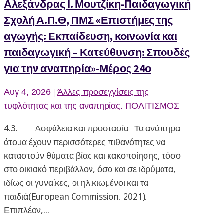
Αλεξάνδρας Ι. Μουτζίκη-Παιδαγωγική
Σχολή Α.Π.Θ, ΠΜΣ «Επιστήμες της
αγωγής: Εκπαίδευση, κοινωνία και
παιδαγωγική – Κατεύθυνση: Σπουδές
για την αναπηρία»-Μέρος 24ο
Αυγ 4, 2026
|
Άλλες προσεγγίσεις της
τυφλότητας και της αναπηρίας
,
ΠΟΛΙΤΙΣΜΟΣ
4.3. Ασφάλεια και προστασία Τα ανάπηρα
άτομα έχουν περισσότερες πιθανότητες να
καταστούν θύματα βίας και κακοποίησης, τόσο
στο οικιακό περιβάλλον, όσο και σε ιδρύματα,
ιδίως οι γυναίκες, οι ηλικιωμένοι και τα
παιδιά(European Commission, 2021).
Επιπλέον,...