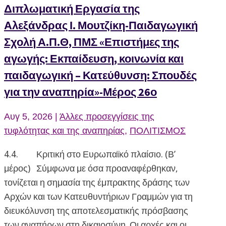
Διπλωματική Εργασία της
Αλεξάνδρας Ι. Μουτζίκη-Παιδαγωγική
Σχολή Α.Π.Θ, ΠΜΣ «Επιστήμες της
αγωγής: Εκπαίδευση, κοινωνία και
παιδαγωγική – Κατεύθυνση: Σπουδές
για την αναπηρία»-Μέρος 26ο
Αυγ 5, 2026
|
Άλλες προσεγγίσεις της
τυφλότητας και της αναπηρίας
,
ΠΟΛΙΤΙΣΜΟΣ
4.4. Κριτική στο Ευρωπαϊκό πλαίσιο. (Β’
μέρος) Σύμφωνα με όσα προαναφέρθηκαν,
τονίζεται η σημασία της έμπρακτης δράσης των
Αρχών και των Κατευθυντήριων Γραμμών για τη
διευκόλυνση της αποτελεσματικής πρόσβασης
των αναπήρων στη δικαιοσύνη. Οι αρχές και οι...