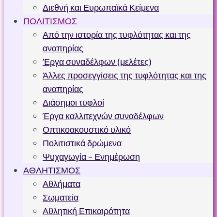
Διεθνή και Ευρωπαϊκά Κείμενα
ΠΟΛΙΤΙΣΜΟΣ
Από την ιστορία της τυφλότητας και της
αναπηρίας
‘Εργα συναδέλφων (μελέτες)
Άλλες προσεγγίσεις της τυφλότητας και της
αναπηρίας
Διάσημοι τυφλοί
Έργα καλλιτεχνών συναδέλφων
Οπτικοακουστικό υλικό
Πολιτιστικά δρώμενα
Ψυχαγωγία – Ενημέρωση
ΑΘΛΗΤΙΣΜΟΣ
Αθλήματα
Σωματεία
Αθλητική Επικαιρότητα