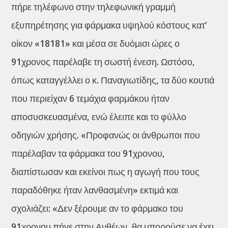
πήρε τηλέφωνο στην τηλεφωνική γραμμή
εξυπηρέτησης για φάρμακα υψηλού κόστους κατ’
οίκον «18181» και μέσα σε δυόμισι ώρες ο
91χρονος παρέλαβε τη σωστή ένεση. Ωστόσο,
όπως καταγγέλλει ο κ. Παναγιωτίδης, τα δύο κουτιά
που περιείχαν 6 τεμάχια φαρμάκου ήταν
αποσυσκευασμένα, ενώ έλειπε και το φύλλο
οδηγιών χρήσης. «Προφανώς οι άνθρωποι που
παρέλαβαν τα φάρμακα του 91χρονου,
διαπίστωσαν και εκείνοι πως η αγωγή που τους
παραδόθηκε ήταν λανθασμένη» εκτιμά και
σχολιάζει: «Δεν ξέρουμε αν το φάρμακο του
91χρονου πήγε στην Ανθέων, θα μπορούσε να έχει