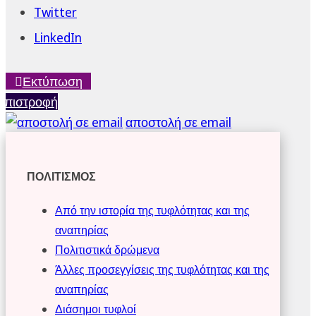
Twitter
LinkedIn
Εκτύπωση
Επιστροφή
αποστολή σε email
ΠΟΛΙΤΙΣΜΟΣ
Από την ιστορία της τυφλότητας και της
αναπηρίας
Πολιτιστικά δρώμενα
Άλλες προσεγγίσεις της τυφλότητας και της
αναπηρίας
Διάσημοι τυφλοί