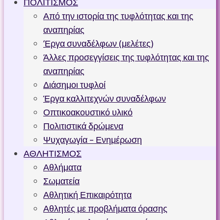
ΠΟΛΙΤΙΣΜΟΣ
Από την ιστορία της τυφλότητας και της
αναπηρίας
‘Εργα συναδέλφων (μελέτες)
Άλλες προσεγγίσεις της τυφλότητας και της
αναπηρίας
Διάσημοι τυφλοί
Έργα καλλιτεχνών συναδέλφων
Οπτικοακουστικό υλικό
Πολιτιστικά δρώμενα
Ψυχαγωγία – Ενημέρωση
ΑΘΛΗΤΙΣΜΟΣ
Αθλήματα
Σωματεία
Αθλητική Επικαιρότητα
Αθλητές με προβλήματα όρασης