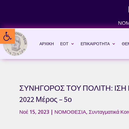
Skip
to
content
ΝΟΜ
Ανοίξτε τη γραμμή εργαλείων
ΑΡΧΙΚΗ
ΕΟΤ
ΕΠΙΚΑΙΡΟΤΗΤΑ
ΘΕ
ΣΥΝΗΓΟΡΟΣ ΤΟΥ ΠΟΛΙΤΗ: ΙΣΗ 
2022 Μέρος – 5ο
Νοέ 15, 2023
|
ΝΟΜΟΘΕΣΙΑ
,
Συνταγματικά Κοι