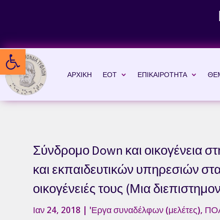
Skip
to
content
Ανοίξτε τη γραμμή εργαλείων
ΑΡΧΙΚΗ
ΕΟΤ
ΕΠΙΚΑΙΡΟΤΗΤΑ
ΘΕ
Σύνδρομο Down και οικογένεια σ
και εκπαιδευτικών υπηρεσιών στα 
οικογένειές τους (Μια διεπιστημο
Ιαν 24, 2018
|
'Εργα συναδέλφων (μελέτες)
,
ΠΟ