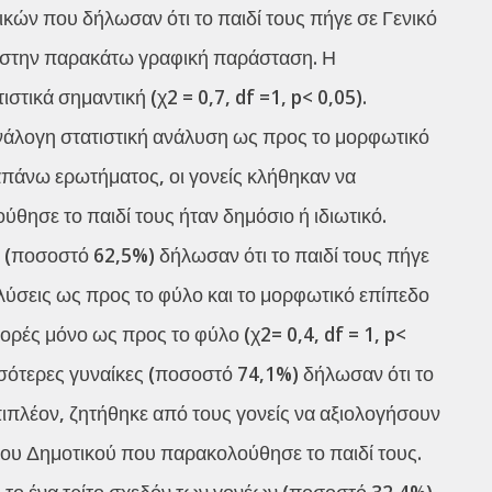
κών που δήλωσαν ότι το παιδί τους πήγε σε Γενικό
ι στην παρακάτω γραφική παράσταση. Η
τικά σημαντική (χ2 = 0,7, df =1, p< 0,05).
ανάλογη στατιστική ανάλυση ως προς το μορφωτικό
απάνω ερωτήματος, οι γονείς κλήθηκαν να
θησε το παιδί τους ήταν δημόσιο ή ιδιωτικό.
ς (ποσοστό 62,5%) δήλωσαν ότι το παιδί τους πήγε
αλύσεις ως προς το φύλο και το μορφωτικό επίπεδο
ορές μόνο ως προς το φύλο (χ2= 0,4, df = 1, p<
σσότερες γυναίκες (ποσοστό 74,1%) δήλωσαν ότι το
Επιπλέον, ζητήθηκε από τους γονείς να αξιολογήσουν
του Δημοτικού που παρακολούθησε το παιδί τους.
το ένα τρίτο σχεδόν των γονέων (ποσοστό 32,4%)