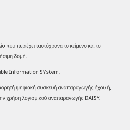
ίο που περιέχει ταυτόχρονα το κείμενο και το
ήσιμη δομή.
sible Information SΥstem.
α φορητή ψηφιακή συσκευή αναπαραγωγής ήχου ή,
ε την χρήση λογισμικού αναπαραγωγής DAISY.