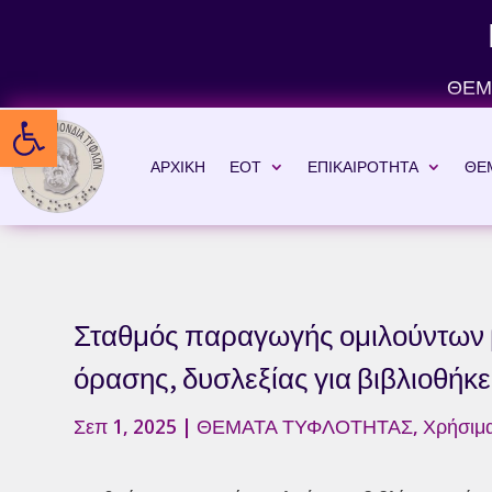
Skip
to
content
ΘΕΜ
Ανοίξτε τη γραμμή εργαλείων
ΑΡΧΙΚΗ
ΕΟΤ
ΕΠΙΚΑΙΡΟΤΗΤΑ
ΘΕ
Σταθμός παραγωγής ομιλούντων β
όρασης, δυσλεξίας για βιβλιοθήκε
Σεπ 1, 2025
|
ΘΕΜΑΤΑ ΤΥΦΛΟΤΗΤΑΣ
,
Χρήσιμα