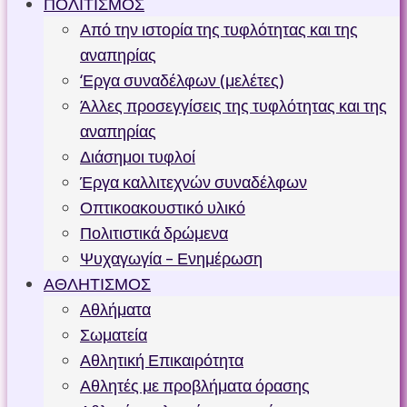
ΠΟΛΙΤΙΣΜΟΣ
Από την ιστορία της τυφλότητας και της
αναπηρίας
‘Εργα συναδέλφων (μελέτες)
Άλλες προσεγγίσεις της τυφλότητας και της
αναπηρίας
Διάσημοι τυφλοί
Έργα καλλιτεχνών συναδέλφων
Οπτικοακουστικό υλικό
Πολιτιστικά δρώμενα
Ψυχαγωγία – Ενημέρωση
ΑΘΛΗΤΙΣΜΟΣ
Αθλήματα
Σωματεία
Αθλητική Επικαιρότητα
Αθλητές με προβλήματα όρασης