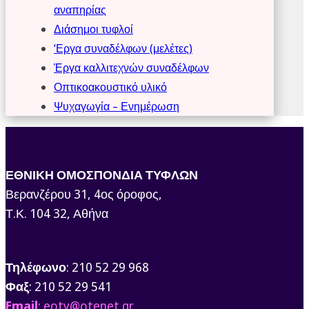
αναπηρίας
Διάσημοι τυφλοί
‘Εργα συναδέλφων (μελέτες)
Έργα καλλιτεχνών συναδέλφων
Οπτικοακουστικό υλικό
Ψυχαγωγία – Ενημέρωση
ΕΘΝΙΚΗ ΟΜΟΣΠΟΝΔΙΑ ΤΥΦΛΩΝ
Βερανζέρου 31, 4ος όροφος,
Τ.Κ. 104 32, Αθήνα
Τηλέφωνο
: 210 52 29 968
Φαξ
: 210 52 29 541
Email
: eoty@otenet.gr