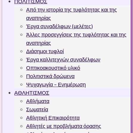
ΠΟΛΙΤΙΣΜΟΣ
Από την ιστορία της τυφλότητας και της
αναπηρίας
‘Εργα συναδέλφων (μελέτες)
Άλλες προσεγγίσεις της τυφλότητας και της
αναπηρίας
Διάσημοι τυφλοί
Έργα καλλιτεχνών συναδέλφων
Οπτικοακουστικό υλικό
Πολιτιστικά δρώμενα
Ψυχαγωγία – Ενημέρωση
ΑΘΛΗΤΙΣΜΟΣ
Αθλήματα
Σωματεία
Αθλητική Επικαιρότητα
Αθλητές με προβλήματα όρασης