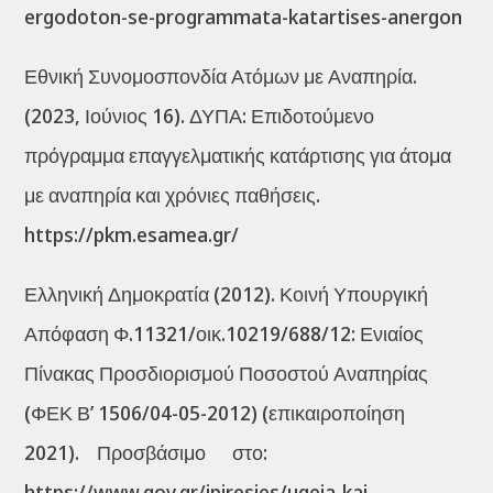
ergodoton-se-programmata-katartises-anergon
Εθνική Συνομοσπονδία Ατόμων με Αναπηρία.
(2023, Ιούνιος 16). ΔΥΠΑ: Επιδοτούμενο
πρόγραμμα επαγγελματικής κατάρτισης για άτομα
με αναπηρία και χρόνιες παθήσεις.
https://pkm.esamea.gr/
Ελληνική Δημοκρατία (2012). Κοινή Υπουργική
Απόφαση Φ.11321/οικ.10219/688/12: Ενιαίος
Πίνακας Προσδιορισμού Ποσοστού Αναπηρίας
(ΦΕΚ Β’ 1506/04-05-2012) (επικαιροποίηση
2021). Προσβάσιμο στο:
https://www.gov.gr/ipiresies/ugeia-kai-