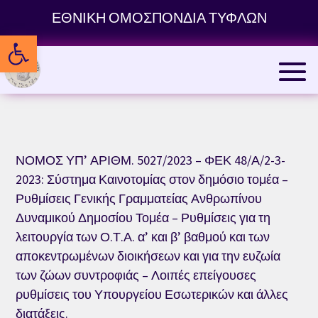
Skip
ΕΘΝΙΚΗ ΟΜΟΣΠΟΝΔΙΑ ΤΥΦΛΩΝ
to
Ανοίξτε τη γραμμή εργαλείων
content
ΝΟΜΟΣ ΥΠ’ ΑΡΙΘΜ. 5027/2023 – ΦΕΚ 48/Α/2-3-
2023: Σύστημα Καινοτομίας στον δημόσιο τομέα –
Ρυθμίσεις Γενικής Γραμματείας Ανθρωπίνου
Δυναμικού Δημοσίου Τομέα – Ρυθμίσεις για τη
λειτουργία των Ο.Τ.Α. α’ και β’ βαθμού και των
αποκεντρωμένων διοικήσεων και για την ευζωία
των ζώων συντροφιάς – Λοιπές επείγουσες
ρυθμίσεις του Υπουργείου Εσωτερικών και άλλες
διατάξεις.