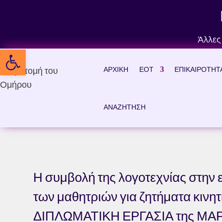
Skip
to
content
Άλλες
Ανοίξτε τη γραμμή εργαλείων
ΑΡΧΙΚΗ
ΕΟΤ
ΕΠΙΚΑΙΡΟΤΗΤ
ΑΝΑΖΗΤΗΣΗ
Η συμβολή της λογοτεχνίας στην
των μαθητριών για ζητήματα κι
ΔΙΠΛΩΜΑΤΙΚΗ ΕΡΓΑΣΙΑ της ΜΑΡ