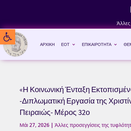
Skip
to
content
Άλλες
Ανοίξτε τη γραμμή εργαλείων
ΑΡΧΙΚΗ
ΕΟΤ
ΕΠΙΚΑΙΡΟΤΗΤΑ
ΘΕ
«Η Κοινωνική Ένταξη Εκτοπισμέ
-Διπλωματική Εργασία της Χριστ
Πειραιώς- Μέρος 32ο
Μάι 27, 2026
|
Άλλες προσεγγίσεις της τυφλότητ