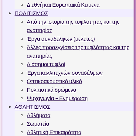
Διεθνή και Ευρωπαϊκά Κείμενα
ΠΟΛΙΤΙΣΜΟΣ
Από την ιστορία της τυφλότητας και της
αναπηρίας
‘Εργα συναδέλφων (μελέτες)
Άλλες προσεγγίσεις της τυφλότητας και της
αναπηρίας
Διάσημοι τυφλοί
Έργα καλλιτεχνών συναδέλφων
Οπτικοακουστικό υλικό
Πολιτιστικά δρώμενα
Ψυχαγωγία – Ενημέρωση
ΑΘΛΗΤΙΣΜΟΣ
Αθλήματα
Σωματεία
Αθλητική Επικαιρότητα