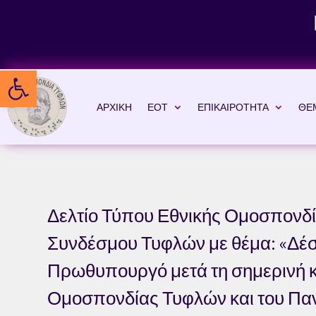
Skip
to
content
Ανοίξτε τη γραμμή εργαλείων
ΑΡΧΙΚΗ
ΕΟΤ
ΕΠΙΚΑΙΡΟΤΗΤΑ
ΘΕ
Δελτίο Τύπου Εθνικής Ομοσπονδί
Συνδέσμου Τυφλών με θέμα: «Δέσ
Πρωθυπουργό μετά τη σημερινή κ
Ομοσπονδίας Τυφλών και του Πα