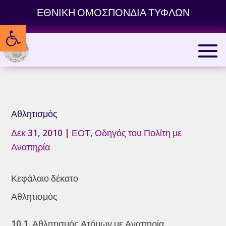
Skip
ΕΘΝΙΚΗ ΟΜΟΣΠΟΝΔΙΑ ΤΥΦΛΩΝ
to
Ανοίξτε τη γραμμή εργαλείων
content
Αθλητισμός
Δεκ 31, 2010
|
ΕΟΤ
,
Οδηγός του Πολίτη με
Αναπηρία
Κεφάλαιο δέκατο
Αθλητισμός
10.1. Αθλητισμός Ατόμων με Αναπηρία