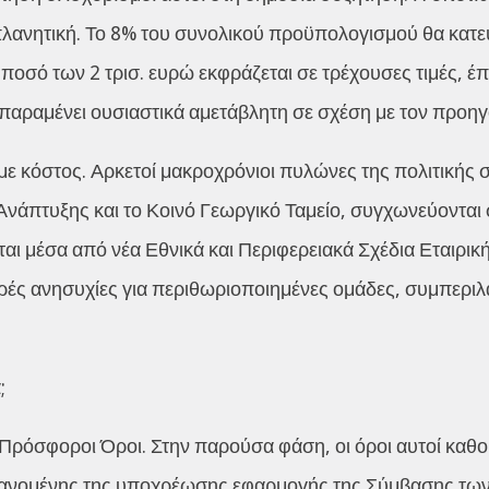
ανητική. Το 8% του συνολικού προϋπολογισμού θα κατε
 ποσό των 2 τρισ. ευρώ εκφράζεται σε τρέχουσες τιμές, 
αραμένει ουσιαστικά αμετάβλητη σε σχέση με τον προηγ
με κόστος. Αρκετοί μακροχρόνιοι πυλώνες της πολιτικής
νάπτυξης και το Κοινό Γεωργικό Ταμείο, συγχωνεύονται σε
 μέσα από νέα Εθνικά και Περιφερειακά Σχέδια Εταιρικής 
ρές ανησυχίες για περιθωριοποιημένες ομάδες, συμπερι
;
 Πρόσφοροι Όροι. Στην παρούσα φάση, οι όροι αυτοί καθο
βανομένης της υποχρέωσης εφαρμογής της Σύμβασης των