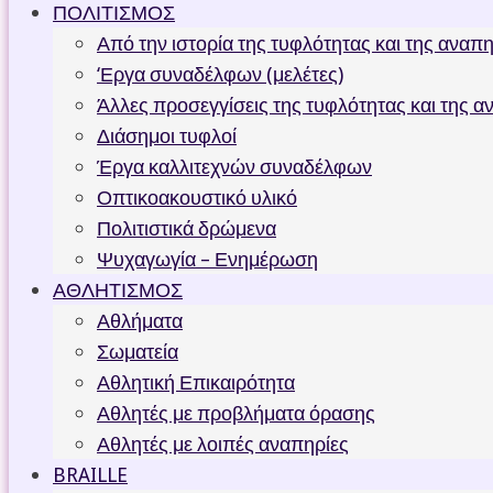
ΠΟΛΙΤΙΣΜΟΣ
Από την ιστορία της τυφλότητας και της αναπ
‘Εργα συναδέλφων (μελέτες)
Άλλες προσεγγίσεις της τυφλότητας και της α
Διάσημοι τυφλοί
Έργα καλλιτεχνών συναδέλφων
Οπτικοακουστικό υλικό
Πολιτιστικά δρώμενα
Ψυχαγωγία – Ενημέρωση
ΑΘΛΗΤΙΣΜΟΣ
Αθλήματα
Σωματεία
Αθλητική Επικαιρότητα
Αθλητές με προβλήματα όρασης
Αθλητές με λοιπές αναπηρίες
BRAILLE