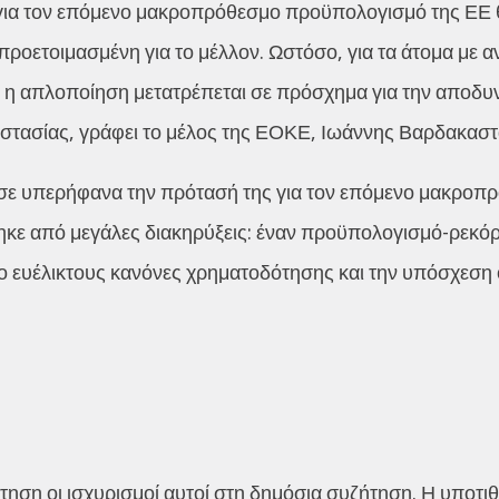
 για τον επόμενο μακροπρόθεσμο προϋπολογισμό της ΕΕ 
ροετοιμασμένη για το μέλλον. Ωστόσο, για τα άτομα με α
τι η απλοποίηση μετατρέπεται σε πρόσχημα για την απο
οστασίας, γράφει το μέλος της ΕΟΚΕ, Ιωάννης Βαρδακαστ
ασε υπερήφανα την πρότασή της για τον επόμενο μακροπ
κε από μεγάλες διακηρύξεις: έναν προϋπολογισμό-ρεκόρ 
 ευέλικτους κανόνες χρηματοδότησης και την υπόσχεση ό
τηση οι ισχυρισμοί αυτοί στη δημόσια συζήτηση. Η υποτι